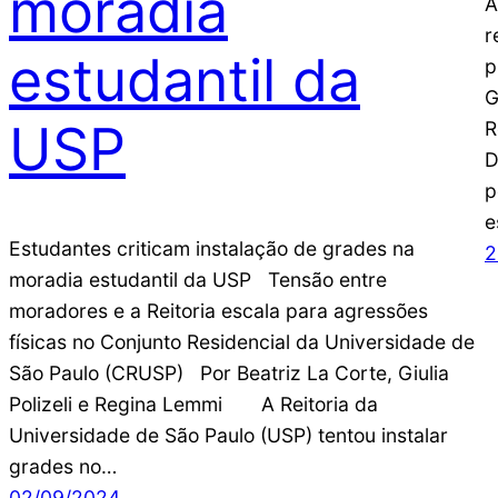
moradia
A
r
estudantil da
p
G
USP
R
D
p
e
Estudantes criticam instalação de grades na
2
moradia estudantil da USP Tensão entre
moradores e a Reitoria escala para agressões
físicas no Conjunto Residencial da Universidade de
São Paulo (CRUSP) Por Beatriz La Corte, Giulia
Polizeli e Regina Lemmi A Reitoria da
Universidade de São Paulo (USP) tentou instalar
grades no…
02/09/2024