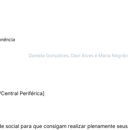
anência
Daniela Gonçalves, Davi Alves e Maria Negrão
Central Periférica]
e social para que consigam realizar plenamente seus