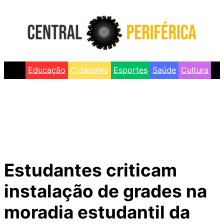
Skip
to
content
Educação
Cidadania
Esportes
Saúde
Cultura
Estudantes criticam
instalação de grades na
moradia estudantil da