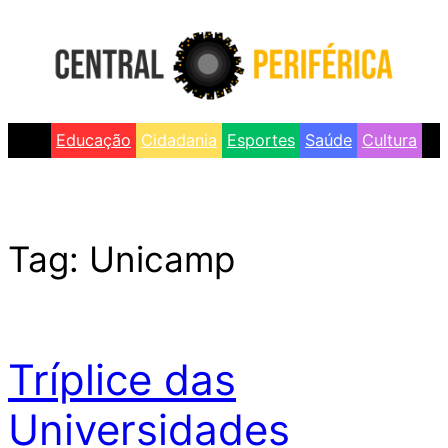
Skip
to
content
Educação
Cidadania
Esportes
Saúde
Cultura
Tag:
Unicamp
Tríplice das
Universidades