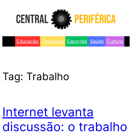
Skip
to
content
Educação
Cidadania
Esportes
Saúde
Cultura
Tag:
Trabalho
Internet levanta
discussão: o trabalho