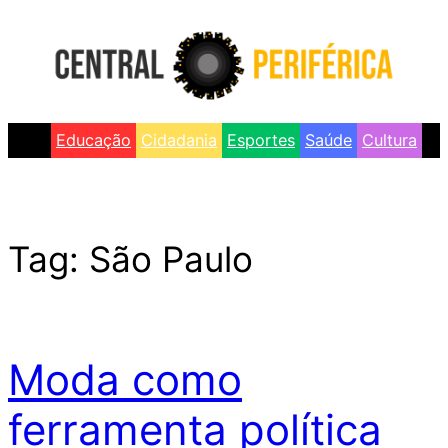
Skip
to
content
Educação
Cidadania
Esportes
Saúde
Cultura
Tag:
São Paulo
Moda como
ferramenta política