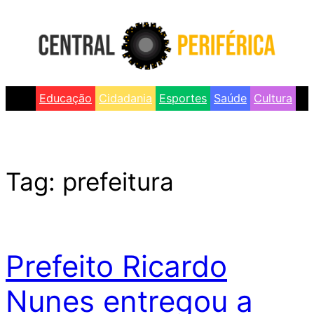
Skip
to
content
Educação
Cidadania
Esportes
Saúde
Cultura
Tag:
prefeitura
Prefeito Ricardo
Nunes entregou a