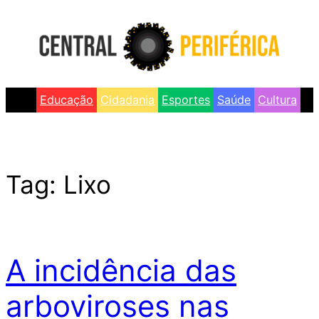
Skip
to
content
Educação
Cidadania
Esportes
Saúde
Cultura
Tag:
Lixo
A incidência das
arboviroses nas