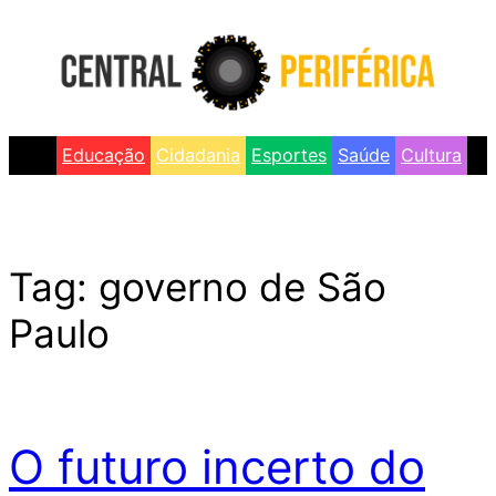
Skip
to
content
Educação
Cidadania
Esportes
Saúde
Cultura
Tag:
governo de São
Paulo
O futuro incerto do