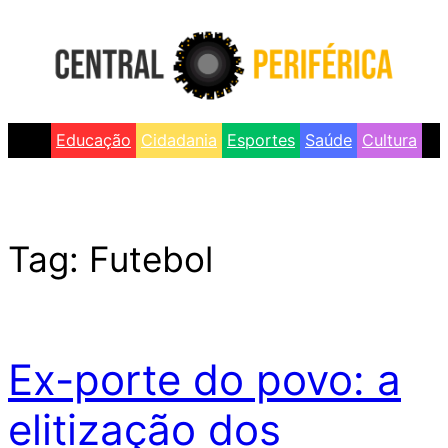
Skip
to
content
Educação
Cidadania
Esportes
Saúde
Cultura
Tag:
Futebol
Ex-porte do povo: a
elitização dos