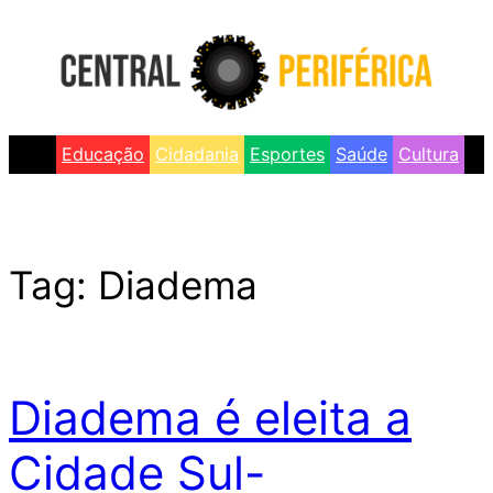
Skip
to
content
Educação
Cidadania
Esportes
Saúde
Cultura
Tag:
Diadema
Diadema é eleita a
Cidade Sul-