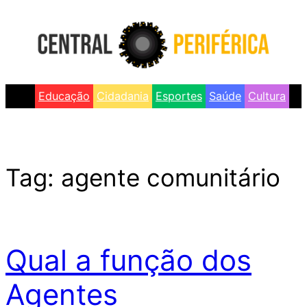
Skip
to
content
Educação
Cidadania
Esportes
Saúde
Cultura
Tag:
agente comunitário
Qual a função dos
Agentes