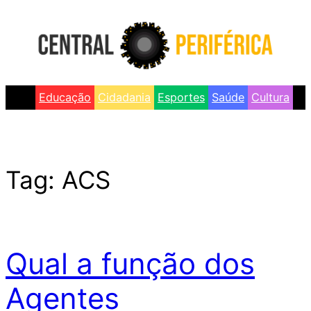
Skip
to
content
Educação
Cidadania
Esportes
Saúde
Cultura
Tag:
ACS
Qual a função dos
Agentes