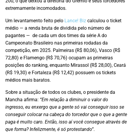
200, o que deixou a diretoria do Grêmio e seus torcedores
extremamente incomodados.
Um levantamento feito pelo
Lance! Biz
calculou o ticket
médio — a renda bruta de dividida pelo número de
pagantes — de cada um dos times da série A do
Campeonato Brasileiro nas primeiras rodadas da
competição, em 2025. Palmeiras (R$ 80,06), Vasco (R$
72,80) e Flamengo (R$ 70,76) ocupam as primeiras
posições do ranking, enquanto Mirassol (R$ 28,00), Ceará
(R$ 19,30) e Fortaleza (R$ 12,42) possuem os tickets
médios mais baratos.
Sobre a situação de todos os clubes, o presidente da
Mancha afirma:
“Em relação a diminuir o valor do
ingresso, eu enxergo que a gente só vai conseguir isso se
conseguir colocar na cabeça do torcedor que o que a gente
paga é muito caro. Então, isso aí você consegue através de
que forma? Infelizmente, é só protestando”
.