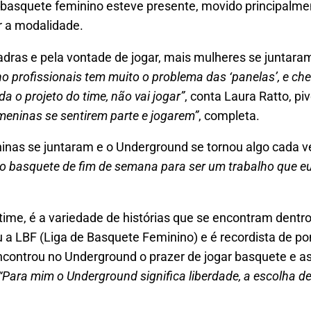
o basquete feminino esteve presente, movido principalmen
ar a modalidade.
dras e pela vontade de jogar, mais mulheres se juntara
o profissionais tem muito o problema das ‘panelas’, e c
 o projeto do time, não vai jogar”
, conta Laura Ratto, pi
meninas se sentirem parte e jogarem”
, completa.
ninas se juntaram e o Underground se tornou algo cada v
o basquete de fim de semana para ser um trabalho que eu
me, é a variedade de histórias que se encontram dentro
u a LBF (Liga de Basquete Feminino) e é recordista de po
controu no Underground o prazer de jogar basquete e as
“Para mim o Underground significa liberdade, a escolha de p