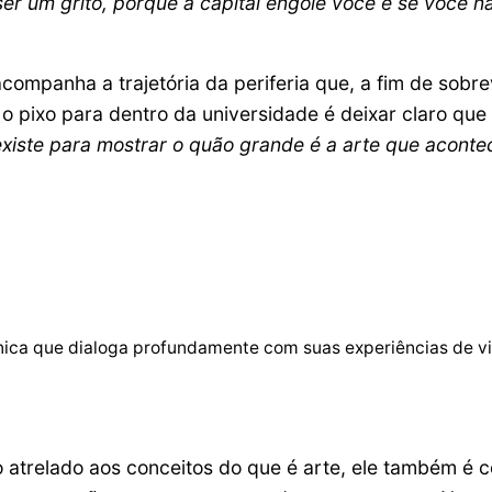
 ser um grito, porque a capital engole você e se você n
acompanha a trajetória da periferia que, a fim de sobrev
er o pixo para dentro da universidade é deixar claro 
existe para mostrar o quão grande é a arte que aconte
 única que dialoga profundamente com suas experiências de v
xo atrelado aos conceitos do que é arte, ele também 