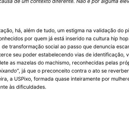
causa de um contexto diferente. Não é por alguma ele
xação, há, além de tudo, um estigma na validação do p
nhecidos por quem já está inserido na cultura hip hop
de transformação social ao passo que denuncia escan
erce seu poder estabelecendo vias de identificação, v
eflete as mazelas do machismo, reconhecidas pelas pró
pixando”
, já que o preconceito contra o ato se reverb
ira, a USPixo, formada quase inteiramente por mulhere
te às dificuldades.