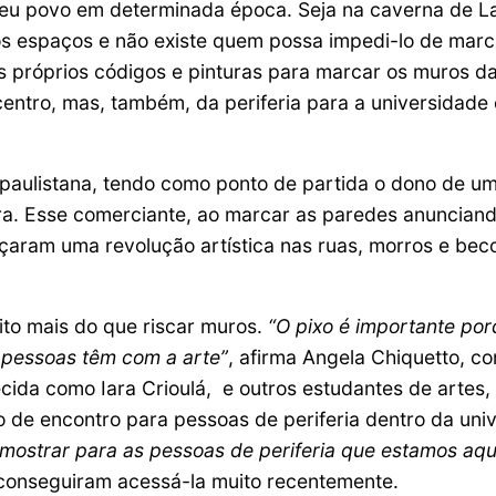
e seu povo em determinada época. Seja na caverna de 
s espaços e não existe quem possa impedi-lo de marca
 próprios códigos e pinturas para marcar os muros d
 centro, mas, também, da periferia para a universidade
 paulistana, tendo como ponto de partida o dono de u
a. Esse comerciante, ao marcar as paredes anunciando
aram uma revolução artística nas ruas, morros e bec
ito mais do que riscar muros.
“O pixo é importante por
 pessoas têm com a arte”
, afirma Angela Chiquetto, co
ida como Iara Crioulá, e outros estudantes de artes,
nto de encontro para pessoas de periferia dentro da u
 mostrar para as pessoas de periferia que estamos aqu
 conseguiram acessá-la muito recentemente.