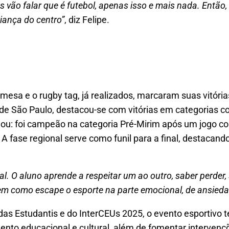
s vão falar que é futebol, apenas isso e mais nada. Então
riança do centro”
, diz Felipe.
 mesa e o rugby tag, já realizados, marcaram suas vitóri
de São Paulo, destacou-se com vitórias em categorias com
lhou: foi campeão na categoria Pré-Mirim após um jogo c
o. A fase regional serve como funil para a final, destacan
al. O aluno aprende a respeitar um ao outro, saber perder,
tem como escape o esporte na parte emocional, de ansieda
s Estudantis e do InterCEUs 2025, o evento esportivo t
ento educacional e cultural, além de fomentar interve