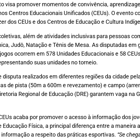
o visa promover momentos de convivência, aprendizagem
s nos Centros Educacionais Unificados (CEUs). O evento c
zer dos CEUs e dos Centros de Educação e Cultura Indíg
 coletivas, além de atividades inclusivas para pessoas c
tmica, Judô, Natação e Tênis de Mesa. As disputadas em
s jogos ocorrem em 578 Unidades Educacionais e 58 CEUs
epresentando suas unidades no torneio.
e disputa realizados em diferentes regiões da cidade pe
s de pista (50m a 600m e revezamento) e campo (arreme
Diretoria Regional de Educação (DRE) garantem vaga na G
rCEUs acaba por promover o acesso à informação dos joven
 Educação Física, a principal diferença entre a maneira a
 informação a respeito das práticas esportivas.
“Se cheg