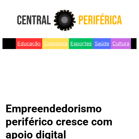
Educação
Cidadania
Esportes
Saúde
Cultura
Empreendedorismo
periférico cresce com
apoio digital