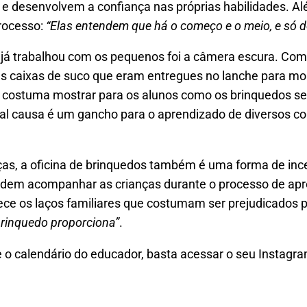
o e desenvolvem a confiança nas próprias habilidades. A
rocesso:
“Elas entendem que há o começo e o meio, e só d
já trabalhou com os pequenos foi a câmera escura. Com
e as caixas de suco que eram entregues no lanche para 
 costuma mostrar para os alunos como os brinquedos ser
inal causa é um gancho para o aprendizado de diversos 
nças, a oficina de brinquedos também é uma forma de inc
podem acompanhar as crianças durante o processo de ap
lece os laços familiares que costumam ser prejudicados pe
 brinquedo proporciona”
.
 o calendário do educador, basta acessar o seu Instagr