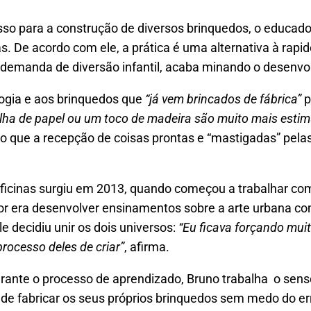
so para a construção de diversos brinquedos, o educador
as. De acordo com ele, a prática é uma alternativa à rap
a demanda de diversão infantil, acaba minando o desenv
logia e aos brinquedos que
“já vem brincados de fábrica”
p
olha de papel ou um toco de madeira são muito mais esti
 que a recepção de coisas prontas e “mastigadas” pelas 
 oficinas surgiu em 2013, quando começou a trabalhar c
or era desenvolver ensinamentos sobre a arte urbana co
e decidiu unir os dois universos:
“Eu ficava forçando muit
processo deles de criar”
, afirma.
durante o processo de aprendizado, Bruno trabalha o sens
e de fabricar os seus próprios brinquedos sem medo do e